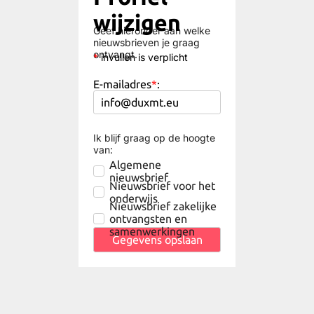
wijzigen
Geef hieronder aan welke
nieuwsbrieven je graag
ontvangt.
*
invullen is verplicht
E-mailadres
*
:
Ik blijf graag op de hoogte
van:
Algemene
nieuwsbrief
Nieuwsbrief voor het
onderwijs
Nieuwsbrief zakelijke
ontvangsten en
samenwerkingen
Gegevens opslaan